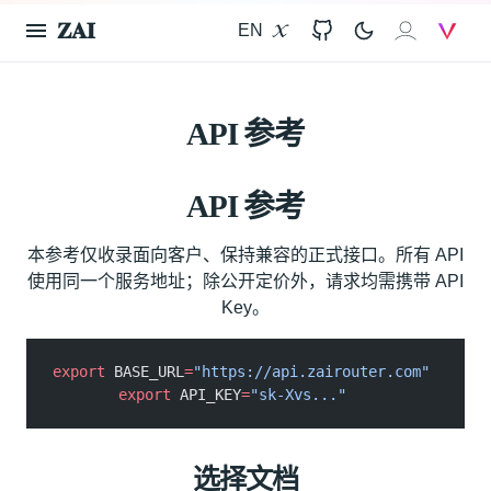
𝐙𝐀𝐈
EN
X
GitHub
𝐙𝐀𝐈
V
API 参考
API 参考
本参考仅收录面向客户、保持兼容的正式接口。所有 API
使用同一个服务地址；除公开定价外，请求均需携带 API
Key。
export
 BASE_URL
=
"https://api.zairouter.com"
export
 API_KEY
=
"sk-Xvs..."
选择文档