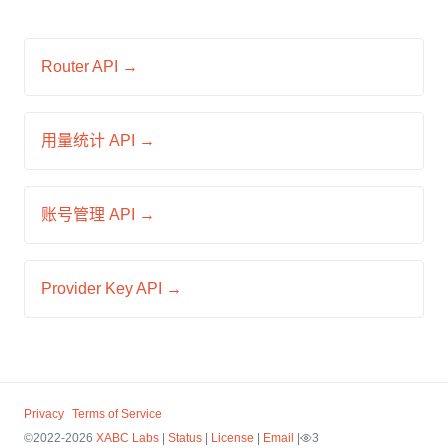
Router API →
用量统计 API →
账号管理 API →
Provider Key API →
Privacy
Terms of Service
©2022-2026
XABC Labs
|
Status
|
License
|
Email
|
3